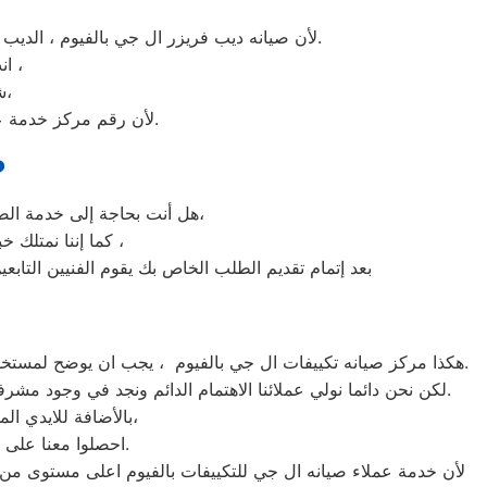
لأن صيانه ديب فريزر ال جي بالفيوم ، الديب فريزر ال جي غني عن التعريف فائق الجودة دائما ما تبهرنا بموديلات فريدة و مختلفة التقنية عن مثيلاتها انها ال جي.
انت الان تتعامل مع خبراء من مركز صيانه ال جي للديب فريزر في الفيوم ،
شرفونا بالزيارة او اتصلوا نصلكم لعمل الخدمة المنزلية و بصيانة الفورية،
لأن رقم مركز خدمة عملاء ال جي للديب فريزر بجميع المحافظات اتصلوا الان مركز صيانه ال جي الفيوم مباشرة.
ص
هل أنت بحاجة إلى خدمة الصيانة الفورية لغسالة الأطباق ال جي الفيوم لديك؟ نحن نمنحك خدمة الصيانة الفورية التي ترغب بها،
كما إننا نمتلك خبرة أكثر من 10 سنوات في خدمات إصلاحات كافة أنواع غسالات الأطباق ال جي الفيوم ،
بعد إتمام تقديم الطلب الخاص بك يقوم الفنيين التابع
هكذا مركز صيانه تكييفات ال جي بالفيوم ، يجب ان يوضح لمستخدمى تكييفات ال جي بالفيوم ان كلنا يعلم مدى اهمية التكييف بالمنزل ونحن لا ندخر جهدا كي نلبي جميع طلبات الصيانه لتكييفات ال جي.
لكن نحن دائما نولي عملائنا الاهتمام الدائم ونجد في وجود مشرفي مراقبة الجودة الاختيار الامثل لخروج اجهزة التكييفات سواء من مركز الصيانه لتكييفات ال جي المعتمد بالفيوم او من منزل العميل.
بالأضافة للايدي المدربة صاحبة الخبرة في كافة اعطال تكييفات ال جي بجميع موديلاتها القديم منها والحديث،
احصلوا معنا على افضل خدمة للتكييفات في الفيوم من خلال رقم مركز صيانه ال جي المعتمد في الفيوم.
لأن خدمة عملاء صيانه ال جي للتكييفات بالفيوم اعلى مستوى من