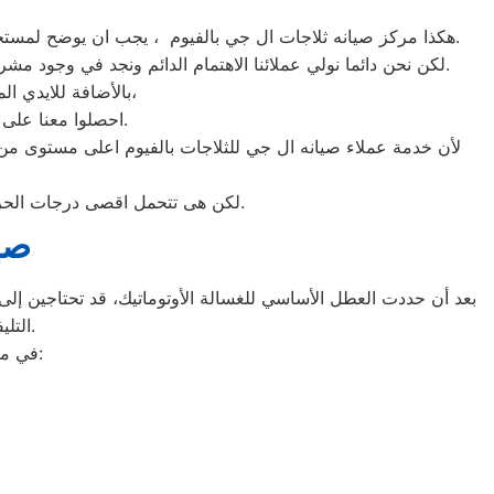
هكذا مركز صيانه ثلاجات ال جي بالفيوم ، يجب ان يوضح لمستخدمى ثلاجات ال جي بالفيوم ان كلنا يعلم مدى اهمية الثلاجة بالمنزل ونحن لا ندخر جهدا كي نلبي جميع طلبات الصيانه لثلاجات ال جي.
لكن نحن دائما نولي عملائنا الاهتمام الدائم ونجد في وجود مشرفي مراقبة الجودة الاختيار الامثل لخروج اجهزة الثلاجات سواء من مركز الصيانه لثلاجات ال جي المعتمد بالفيوم او من منزل العميل.
بالأضافة للايدي المدربة صاحبة الخبرة في كافة اعطال ثلاجات ال جي بجميع موديلاتها القديم منها والحديث،
احصلوا معنا على افضل خدمة للثلاجات في الفيوم من خلال رقم مركز صيانه ال جي المعتمد في الفيوم.
لأن خدمة عملاء صيانه ال جي للثلاجات بالفيوم اعلى مستوى من
لكن هى تتحمل اقصى درجات الحرارة الصيف تعمل فى اسواء الظروف باستمرارية فى التشغيل المتواصل حيث لا يضاهيها اى ثلاجات اخر.
صي
بعد أن حددت العطل الأساسي للغسالة الأوتوماتيك، قد تحتاجين إلى ط
التليفونات الوهمية لشركات صيانة غير معروفة، ما قد يعرضك لعمليات النصب.
في ما يلي جمعنا لك أرقام صيانة الغسالة الأوتوماتيك لأشهر الماركات في الفيوم: