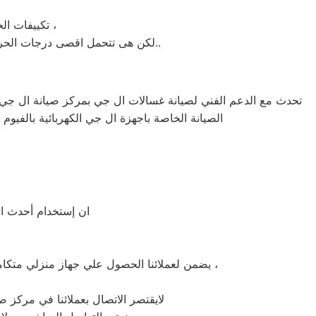
تكييفات الخدمة الشاقة من مبيعات تكييفات ال جي الاولى فى مبيعات التكييفات فى الفيوم ،
لكن هى تتحمل اقصى درجات الحرارة الصيف تعمل فى اسواء الظروف باستمرارية فى التشغيل المتواصل حيث لا يضاهيها اى تكييفات اخر..
تحدث مع الدعم الفني لصيانة غسالات ال جي بمركز صيانة ال جي بال
الصيانة الخاصة باجهزة ال جي الكهربائية بالفيو
ان إستخدام أحدث الأ
يضمن لعملائنا الحصول علي جهاز منزلي متكامل يعمل بأعلى مستوى من الكفاءة التي ينتظرها عملائنا ولتعزيز الثقة في مركز صيانة ال جي الفيوم المعتمد بالفيوم ،
لايقتصر الاتصال بعملائنا في مركز صي