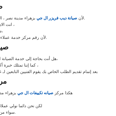
ص
بزهراء مدينة نصر ، الديب فريزر ال جي غني عن التعريف فائق الجودة دائما ما تبهرنا بموديلات فريدة و مختلفة التقنية عن مثيلاتها انها ال جي.
لأن
صيانة ديب فريزر ال جي
انت الان تتعامل مع خبراء من مركز صيانه ال جي للديب فريزر في زهراء مدينة نصر ،
شرفونا بالزيارة او اتصلوا نصلكم لعمل الخدمة المنزلية و بصيانة الفورية،
لأن رقم مركز خدمة عملاء ال جي للديب فريزر بجميع المحافظات اتصلوا الان مركز صيانه ال جي زهراء مدينة نصر مباشرة.
صيا
هل أنت بحاجة إلى خدمة الصيانة الفورية لغسالة الأطباق ال جي زهراء مدينة نصر لديك؟ نحن نمنحك خدمة الصيانة الفورية التي ترغب بها،
ال جي زهراء مدينة نصر ،
كما إننا نمتلك خبرة أكثر من 10 سنوات في خدمات إص
بعد إتمام تقديم الطلب الخاص بك يقوم الفنيين التابعين لـ
مرك
هكذا مركز
صيانه تكييفات ال جي
بزهراء مدي
لكن نحن دائما نولي عملائ
سواء من مركز الصيانه لتكييفات ال جي المعتمد بزهراء مدينة نصر او من منزل العميل.