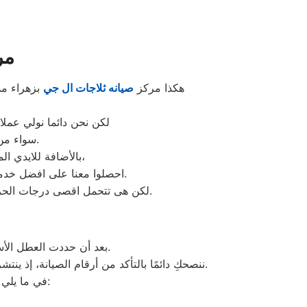
مر
هكذا مركز
صيانه ثلاجات ال جي
بزهراء مد
لكن نحن دائما نولي عملائ
سواء من مركز الصيانه لثلاجات ال جي المعتمد بزهراء مدينة نصر او من منزل العميل.
بالأضافة للايدي المدربة صاحبة الخبرة في كافة اعطال ثلاجات ال جي بجميع موديلاتها القديم منها والحديث،
احصلوا معنا على افضل خدمة للثلاجات في زهراء مدينة نصر من خلال رقم مركز صيانه ال جي المعتمد في زهراء مدينة نصر.
لكن هى تتحمل اقصى درجات الحرارة الصيف تعمل فى اسواء الظروف باستمرارية فى التشغيل المتواصل حيث لا يضاهيها اى ثلاجات اخر.
بعد أن حددت العطل الأساسي للغسالة الأوتوماتيك، قد تحتاجين إلى طلب فني الصيانة وشراء بعض قطع الغيار الأصلية.
ننصحكِ دائمًا بالتأكد من أرقام الصيانة، إذ ينتشر عبر الإنترنت بعض الإعلانات وأرقام التليفونات الوهمية لشركات صيانة غير معروفة، ما قد يعرضك لعمليات النصب.
في ما يلي جمعنا لك أرقام صيانة الغسالة الأوتوماتيك لأشهر الماركات في زهراء مدينة نصر: