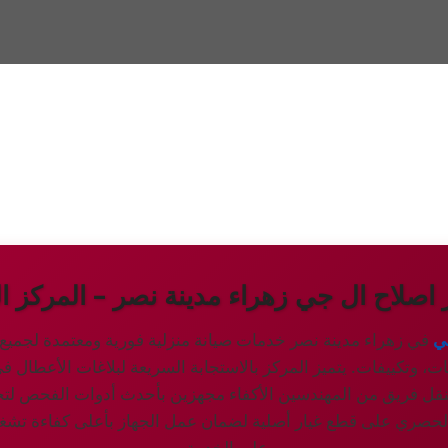
 اصلاح ال جي زهراء مدينة نصر – المركز ا
ي
في زهراء مدينة نصر خدمات صيانة منزلية فورية ومعتمدة لجميع ا
، وتكييفات. يتميز المركز بالاستجابة السريعة لبلاغات الأعطال في
نقل فريق من المهندسين الأكفاء مجهزين بأحدث أدوات الفحص لتح
 الحصري على قطع غيار أصلية لضمان عمل الجهاز بأعلى كفاءة تشغي
على الخدمة.