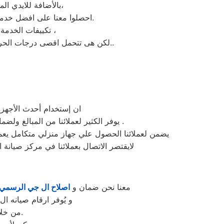
بالأضافة للايدي المدربة صاحبة الخبرة في كافة اعطال تكييفات ال جي بجميع موديلاتها القديم منها والحديث،
احصلوا معنا على افضل خدمة للتكييفات في زهراء مدينة نصر من خلال رقم مركز صيانه ال جي المعتمد في زهراء مدينة نصر.
تكييفات الخدمة الشاقة من مبيعات تكييفات ال جي الاولى فى مبيعات التكييفات فى زهراء مدينة نصر ،
لكن هى تتحمل اقصى درجات الحرارة الصيف تعمل فى اسواء الظروف باستمرارية فى التشغيل المتواصل حيث لا يضاهيها اى تكييفات اخر..
ان إستخدام أحدث الأجهزة
.
يوفر الكثير لعملائنا من المبالغ ولض
يضمن لعملائنا الحصول علي جهاز منزلي متكامل يعمل
لايقتصر الاتصال بعملائنا في مركز صيانة 
معنا نحن ضمان و
اصلاح ال جي الرسمي 
و يُوفر ارقام صيانه ا
من خلال تخفيض أسعار تلك الخدمات والبُعد التام عن التكاليف المالية باهظة الثمن.