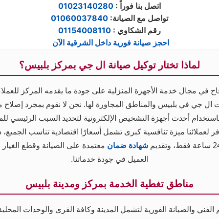
: اتصل بنا فوراً
01023140280
:تواصل مع الصيانة
01060037840
رقم الشكاوي
:
01154008110
احجز صيانة فورية داخل الشرقية الآن
لماذا تختار توكيل صيانة ال جي بمركز بلبيس؟
جاح في مجال خدمة الأجهزة المنزلية على جودة ما يقدمه المركز للعملاء،
 ال جي في بلبيس والمناطق المجاورة لها. نحن لا نقوم بمجرد إصلاح 
 باستخدام أحدث أجهزة التشخيص الإلكترونية لتحديد السبب الرئيسي للم
فر لعملائنا ميزة تنافسية كبرى تشمل أسعارًا اقتصادية تناسب الجميع،
شهادة ضمان
معتمدة على الصيانة وقطع الغيار ا
العميل في جودة خدماتنا.
مناطق تغطية الخدمة بمركز ومدينة بلبيس
لفني والصيانة الفورية لتشمل المدينة وكافة القرى والوحدات المحلية ال