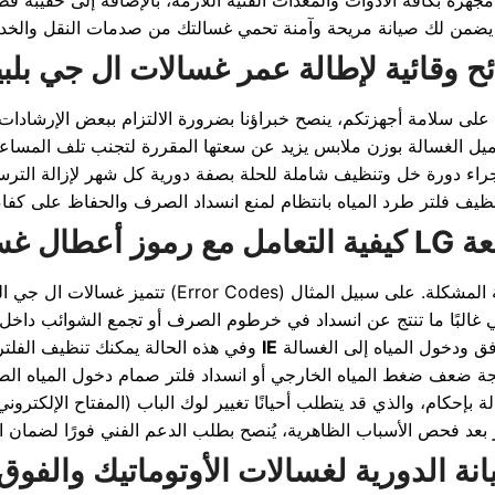
 مجهزة بكافة الأدوات والمعدات الفنية اللازمة، بالإضافة إلى حقيبة قط
ح وقائية لإطالة عمر غسالات ال جي بل
 على سلامة أجهزتكم، ينصح خبراؤنا بضرورة الالتزام ببعض الإرشادات
راء دورة خل وتنظيف شاملة للحلة بصفة دورية كل شهر لإزالة الترس
 غالبًا ما تنتج عن انسداد في خرطوم الصرف أو تجمع الشوائب داخل 
 ودخول المياه إلى الغسالة
IE
وفي هذه الحالة يمكنك تنظيف الفلتر بنفسك بسهولة. أما الرمز
إحكام، والذي قد يتطلب أحيانًا تغيير لوك الباب (المفتاح الإلكتروني) إ