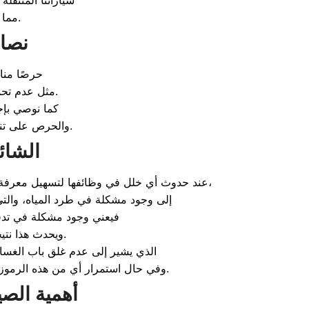
سياراتنا المتنقلة
مما يضمن لك صيانة مريحة وآمنة تحمي غسالتك من صدمات النقل والخدوش.
نصائ
حرصًا منا
مثل عدم تحميل الغسالة بوزن ملابس يزيد عن سعتها المقررة لتجنب تلف المساعدين والموتور.
كما نوصي بإج
والحرص على تنظيف فلتر طرد المياه بانتظام لمنع انسداد الصرف والحفاظ على كفاءة مضخة الطرد.
كيفية التعامل مع رموز أعطال غسالات LG الشائعة
تتميز غسالات ال جي الذكية بشاشات عرض رقمية تظهر رموزًا محددة (Error Codes) عند حدوث أي خلل في وظائفها لتسهيل معرفة المشكلة. على سبيل المثال،
إلى وجود مشكلة في طرد المياه، والتي
فيعني وجود مشكلة في تدفق
ويحدث هذا نتيجة ضعف ضغط المياه الخارجي أو انسداد فلتر صمام دخول المياه الصغير بالرواسب.
الذي يشير إلى عدم غلق باب الغسالة ب
وفي حال استمرار أي من هذه الرموز بعد فحص الأسباب الظاهرية، يُنصح بطلب الدعم الفني فورًا لضمان التشخيص السليم وتجنب تفاقم العطل.
أهمية الصيانة الدورية لغسالات الأوتوماتيك والفوق أوتوماتيك