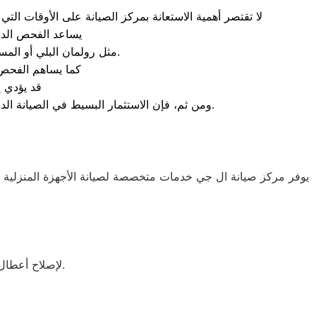
لا تقتصر أهمية الاستعانة بمركز الصيانة على الأوقات التي 
. يساعد الفحص الدوري المنتظم (كل 6 أشهر أو سنة
مثل رولمان البلي أو المساعدين أو السير قبل أن يتسبب تلفها الكامل في إحداث أضرار جسيمة بالموتور أو الحلة الداخلية.
كما يساهم الفحص 
قد يؤدي إ
ومن ثم، فإن الاستثمار البسيط في الصيانة الدورية يوفر عليك تكاليف باهظة للإصلاحات المستقبليّة ويضمن لك أداءً ثابتًا وموفرًا للطاقة والمياه على المدى الطويل.
يوفر مركز صيانة ال جي خدمات متخصصة لصيانة الأجهزة المنزلية
لإصلاح أعطال التبريد والمشكلات الشائعة باستخدام قطع غيار أصلية وخدمة صيانة منزلية سريعة.