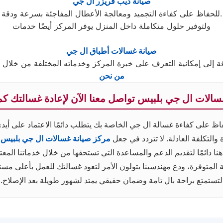
صيانة ديب فريزر ال جي
للحفاظ على كفاءة التجميد ومعالجة الأعطال المفاجئة بسرعة ودقة.
ولتوفير حلول متكاملة داخل المنزل يوفر المركز أيضًا خدمات
صيانة غسالات أطباق ال جي
فة إلى إمكانية التعرف على خبرة المركز وخدماته المختلفة من خلال
من نحن
سالات ال جي بلبيس تواصل معنا الآن لإعادة غسالتك كم
فاظ على كفاءة غسالة ال جي الخاصة بك يتطلب دائمًا الاعتماد على أ
والتكلفة العادلة. لا تتردد في جعل
مركز صيانة غسالات ال جي بلبيس
ش
نا دائمًا لتقديم الدعم والمساعدة التي تستحقها من خلال خدماتنا المعت
ة المتوفرة، ودع مهندسينا يتولون الأمر لتعود غسالتك للعمل بأعلى مست
لتستمتع براحة بال تامة وضمان حقيقي يمتد لشهور طويلة بعد الإصلاح.