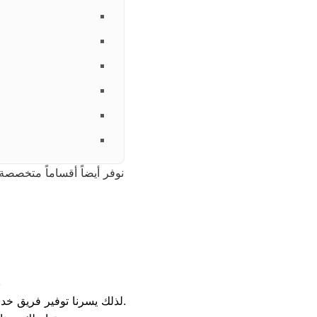
نوفر أيضاً أقساماً متخصص
الد
ن
لذلك يسرنا توفير فريق خدمة عملاء متخصص ومستعد لتلقي اتصالاتكم واستفساراتكم على مدار الساعة طوال أيام الأسبوع.