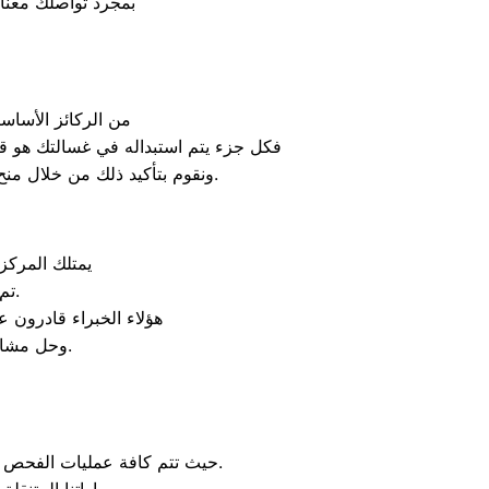
بمجرد تواصلك معنا،
من الركائز الأساس
فكل جزء يتم استبداله في غسالتك هو قطع
ونقوم بتأكيد ذلك من خلال منح العميل شهادة ضمان مكتوبة ومعتمدة تشمل القطع الجديدة وفترة متابعة مجانية ضد عيوب الصيانة.
يمتلك المرك
تم تدريبهم داخل مصانع ال جي على هندسة الأجهزة الحديثة وطرق صيانتها.
هؤلاء الخبراء قادرون ع
وحل مشاكل المواتير والبحور الميكانيكية بمهارة وسرعة فائقة تحافظ على سلامة جهازك.
حيث تتم كافة عمليات الفحص والإصلاح داخل منزلك وأمام عينيك بنسبة تتخطى 95% من الحالات البسيطة والمعقدة على حد سواء.