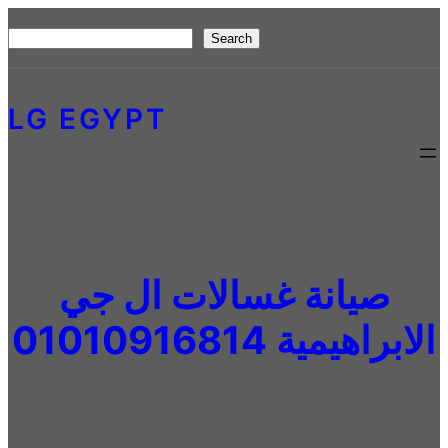
Skip
S
Search
to
e
content
a
LG EGYPT
r
c
h
صيانة غسالات ال جي
الابراهيمية 01010916814