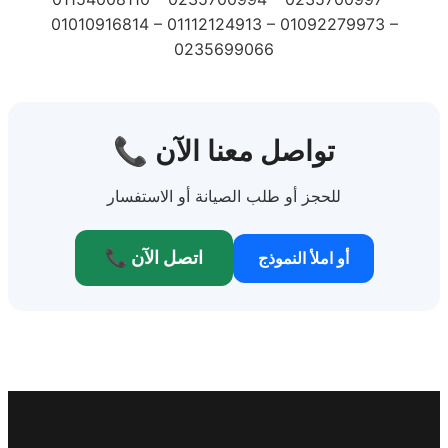
01010916814 – 01112124913 – 01092279973 –
0235699066
📞 تواصل معنا الآن
للحجز أو طلب الصيانة أو الاستفسار
📞 اتصل الآن
أو املأ النموذج