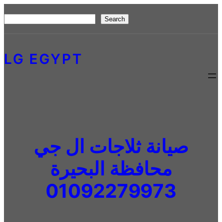
Skip
S
Search
to
e
content
a
LG EGYPT
r
c
h
صيانة ثلاجات ال جي
محافظة البحيرة
01092279973