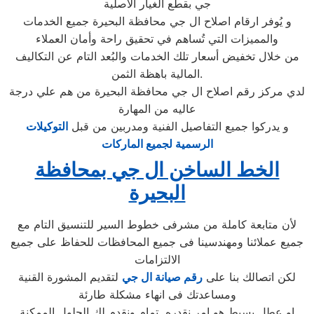
جي بقطع الغيار الاصلية
و يُوفر ارقام اصلاح ال جي محافظة البحيرة جميع الخدمات
والمميزات التي تُساهم في تحقيق راحة وأمان العملاء
من خلال تخفيض أسعار تلك الخدمات والبُعد التام عن التكاليف
المالية باهظة الثمن.
لدي مركز رقم اصلاح ال جي محافظة البحيرة من هم علي درجة
عاليه من المهارة
و يدركوا جميع التفاصيل الفنية ومدربين من قبل
التوكيلات
الرسمية لجميع الماركات
الخط الساخن ال جي بمحافظة
البحيرة
لأن متابعة كاملة من مشرفى خطوط السير للتنسيق التام مع
جميع عملائنا ومهندسينا فى جميع المحافظات للحفاظ على جميع
الالتزامات
لكن اتصالك بنا على
رقم صيانة ال جي
لتقديم المشورة القنية
ومساعدتك فى انهاء مشكلة طارئة
او عطل بسيط هو امر نقدره تمام ونقدم لك الحلول الممكنة