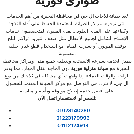
طوارئ فورية
تُعد
صيانة ثلاجات ال جي في محافظة البحيرة
من أهم الخدمات
التي توفرها مراكز الصيانة المعتمدة للحفاظ على أداء الثلاجة
وكفاءتها على المدى الطويل. يقدم الفنيون المتخصصون خدمات
الإصلاح الشامل لجميع الأعطال مثل ضعف التبريد، تراكم الثلج،
توقف الموتور، أو تسرب المياه، مع استخدام قطع غيار أصلية
مضمونة.
تتميز الخدمة بسرعة الاستجابة وتغطية جميع مدن ومراكز محافظة
البحيرة مع
صيانة منزلية فورية
دون الحاجة لنقل الجهاز، مما يوفر
الراحة والوقت للعملاء. إذا واجهت أي مشكلة في ثلاجتك من نوع
ال جي، لا تتردد في التواصل مع مركز الصيانة المعتمد للحصول
على أفضل خدمة إصلاح موثوقة وبأسعار مناسبة.
:
للحجز أو الاستفسار اتصل الآن
01023140280
01223179993
01112124913