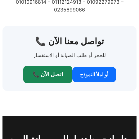
01010916814 – 01112124913 – 01092279973 –
0235699066
📞 تواصل معنا الآن
للحجز أو طلب الصيانة أو الاستفسار
📞 اتصل الآن
أو املأ النموذج