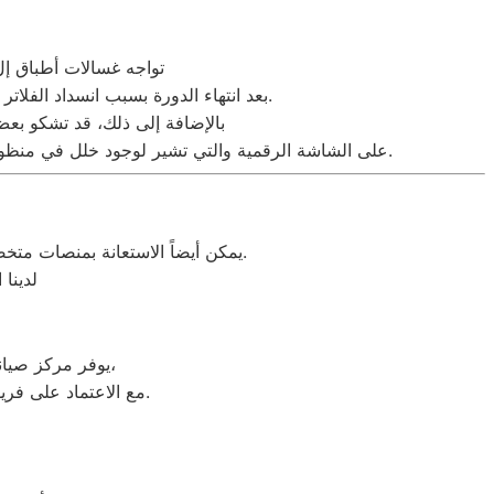
تواجه غسالات أطباق إل
بعد انتهاء الدورة بسبب انسداد الفلاتر أو طلمبة الطرد، ومشكلة عدم تنظيف الأطباق جيداً التي تنتج عن انسداد رشاشات المياه أو تراكم الرواسب.
بالإضافة إلى ذلك، قد تشكو بع
بسبب تآكل الكاوتش المحيط بالباب، إلى جانب ظهور رموز الأعطال (Error Codes) مثل OE أو IE على الشاشة الرقمية والتي تشير لوجود خلل في منظومة سحب أو طرد المياه.
التي توفر روابط مباشرة للوصول إلى الوكلاء الرسميين وخدمات ما بعد البيع في مصر.
يمكن أيضاً الاستعانة بمنصات مت
لدينا 
يوفر مركز صيانة ال جي خدمات متخصصة لصيانة الأجهزة المنزلية الحديثة بأعلى مستوى من الجودة،
مع الاعتماد على فريق فني مدرب على أحدث تقنيات الفحص والكشف عن الأعطال لضمان أفضل أداء للأجهزة.