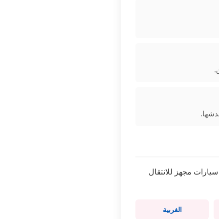
.
دشها.
يارات مجهز للانتقال
الغربية