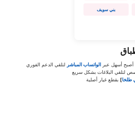
بني سويف
باق
ل أصبح أسهل عبر
الواتساب المباشر
 طلخا
]
بقطع غيار أصلية