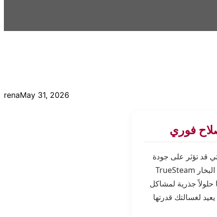
rena
May 31, 2026
لاح فوري
ي قد تؤثر على جودة
ونظافة الأواني الخاصة بك. غسالات أطباق ال جي تحتوي على تكنولوجيا معقدة مثل غسيل البخار TrueSteam
حلولاً جذرية لمشاكل
عيد لغسالتك قدرتها