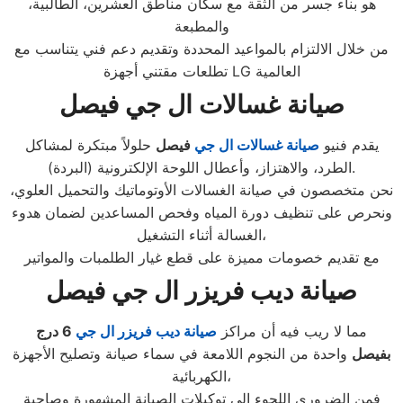
هو بناء جسر من الثقة مع سكان مناطق العشرين، الطالبية،
والمطبعة
من خلال الالتزام بالمواعيد المحددة وتقديم دعم فني يتناسب مع
تطلعات مقتني أجهزة LG العالمية
صيانة غسالات ال جي فيصل
يقدم فنيو
صيانة غسالات ال جي
فيصل
حلولاً مبتكرة لمشاكل
الطرد، والاهتزاز، وأعطال اللوحة الإلكترونية (البردة).
نحن متخصصون في صيانة الغسالات الأوتوماتيك والتحميل العلوي،
ونحرص على تنظيف دورة المياه وفحص المساعدين لضمان هدوء
الغسالة أثناء التشغيل،
مع تقديم خصومات مميزة على قطع غيار الطلمبات والمواتير
صيانة ديب فريزر ال جي فيصل
مما لا ريب فيه أن مراكز
صيانة ديب فريزر ال جي
6
درج
بفيصل
واحدة من النجوم اللامعة في سماء صيانة وتصليح الأجهزة
الكهربائية،
فمن الضروري اللجوء إلى توكيلات الصيانة المشهورة وصاحبة