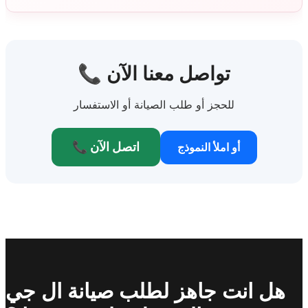
📞 تواصل معنا الآن
للحجز أو طلب الصيانة أو الاستفسار
📞 اتصل الآن
أو املأ النموذج
هل انت جاهز لطلب صيانة ال جي