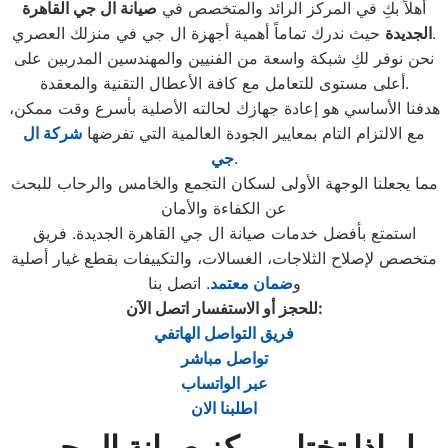
أهلاً بكِ في المركز الرائد والمتخصص في
صيانة ال جي القاهرة
حيث ندرك تماماً أهمية أجهزة ال جي في منزلك العصري.
الجديدة
نحن نوفر لكِ شبكة واسعة من الفنيين والمهندسين المدربين على
أعلى مستوى للتعامل مع كافة الأعطال التقنية والمعقدة.
هدفنا الأساسي هو إعادة جهازك لحالته الأصلية بأسرع وقت ممكن،
مع الالتزام التام بمعايير الجودة العالمية التي تفرضها
شركة ال
.
جي
مما يجعلنا الوجهة الأولى لسكان التجمع والخامس والرحاب للبحث
عن الكفاءة والأمان
استمتع بأفضل خدمات صيانة ال جي القاهرة الجديدة. فريق
متخصص لإصلاح الثلاجات، الغسالات، والتكييفات بقطع غيار أصلية
و
ضمان معتمد
. اتصل بنا
:
للحجز أو الاستفسار اتصل الآن
فريق التواصل الهاتفي
تواصل مباشر
عبر الواتساب
اطلبنا الان
لماذا تختار مركز صيانة ال جي