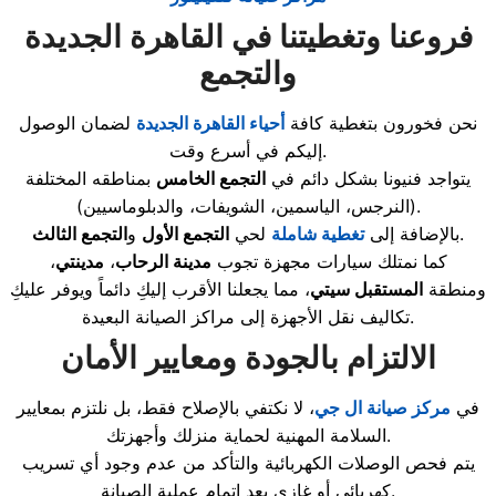
فروعنا وتغطيتنا في القاهرة الجديدة
والتجمع
نحن فخورون بتغطية كافة
أحياء القاهرة الجديدة
لضمان الوصول
إليكم في أسرع وقت.
يتواجد فنيونا بشكل دائم في
التجمع الخامس
بمناطقه المختلفة
(النرجس، الياسمين، الشويفات، والدبلوماسيين).
.
بالإضافة إلى
تغطية شاملة
لحي
التجمع الأول
و
التجمع الثالث
كما نمتلك سيارات مجهزة تجوب
مدينة الرحاب
،
مدينتي
،
ومنطقة
المستقبل سيتي
، مما يجعلنا الأقرب إليكِ دائماً ويوفر عليكِ
تكاليف نقل الأجهزة إلى مراكز الصيانة البعيدة.
الالتزام بالجودة ومعايير الأمان
في
مركز صيانة ال جي
، لا نكتفي بالإصلاح فقط، بل نلتزم بمعايير
السلامة المهنية لحماية منزلك وأجهزتك.
يتم فحص الوصلات الكهربائية والتأكد من عدم وجود أي تسريب
كهربائي أو غازي بعد إتمام عملية الصيانة.