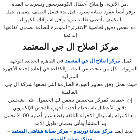
من الأتربة، وإصلاح أعطال الكومبريسور وتسريبات المياه.
نوفر أيضاً عقود صيانة سنوية قبل بدء فصل الصيف لضمان عمل
التكييف بأقصى طاقة تبريد وأقل استهلاك للكهرباء
مع فحص دقيق لخاصية “الإنفرتر” الموفرة للطاقة لضمان كفاءتها
الدائمة
مركز اصلاح ال جي المعتمد
يُمثل
مركز اصلاح ال جي المعتمد
في القاهرة الجديدة الوجهة
الموثوقة لكل من يبحث عن الدقة والكفاءة في إعادة إحياء الأجهزة
المنزلية
حيث نعمل وفق معايير الجودة الصارمة التي تضعها شركة ال جي
العالمية.
إن اعتمادنا كمركز متخصص يضمن لكِ الحصول على تشخيص
دقيق للأعطال باستخدام أحدث أجهزة الفحص الإلكتروني.
مع الالتزام باستبدال الأجزاء التالفة بقطع غيار أصلية 100% تحمل
بلد المنشأ وتأتي بضمان طويل الأمد
لدينا ايضا
مركز صيانة تورنيدو
–
مركز صيانة هيتاشى المعتمد
–
مراكز صيانة كلفينيتور