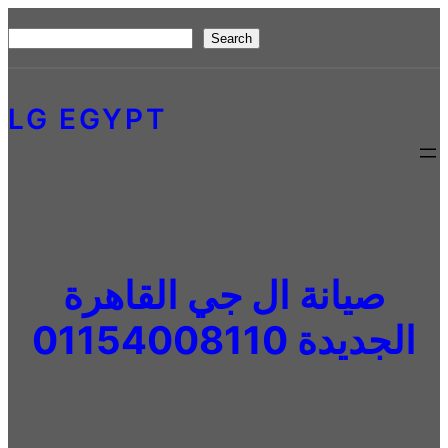
Skip
S
Search
to
e
content
a
LG EGYPT
r
c
h
صيانة ال جي القاهرة
الجديدة 01154008110