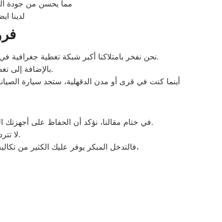
مما يحسن من جودة ال
لدينا اي
فرو
.
نحن نفخر بامتلاكنا أكبر شبكة تغطية جغرافية في
.
بالإضافة إلى تغ
أينما كنت في قرى أو مدن الدقهلية، ستجد سيارة الصيانة 
هو شريكك الأمثل لضمان استدامة جهازك.
في ختام مقالنا، نؤكد أن الحفاظ على أجهزتك ال
لا تتردد في طلب المساعدة فور ملاحظة أي صوت غير طبيعي أو تراجع في الأداء.
فالتدخل المبكر يوفر عليك الكثير من تكاليف الإصلاح الكبرى لاحقاً. فريقنا جاهز لاستقبال بلاغاتكم والتحرك الفوري لتلبية احتياجاتكم بمهنية عالية وأمان تام،