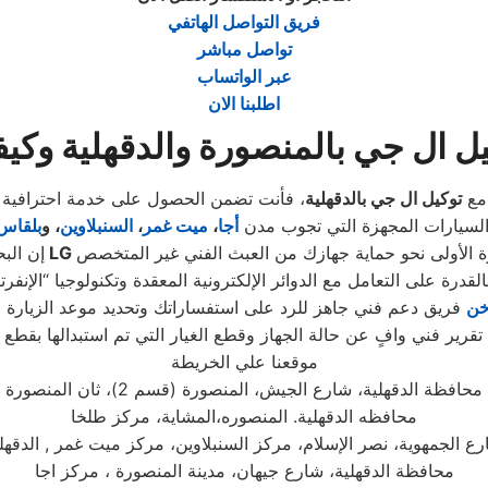
فريق التواصل الهاتفي
تواصل مباشر
عبر الواتساب
اطلبنا الان
ل ال جي بالمنصورة والدقهلية وكيف
 مع
توكيل ال جي بالدقهلية
السيارات المجهزة التي تجوب مدن
أجا
،
ميت غمر
،
السنبلاوين
، و
بلقاس
إن ال
خن
فريق دعم فني جاهز للرد على استفساراتك وتحديد موعد الزيارة المنزلية
موقعنا علي الخريطة
محافظة الدقهلية، شارع الجيش، المنصورة (قسم 2)، ثان المنصورة
محافظه الدقهلية. المنصوره،المشاية، مركز طلخا
ع الجمهوية، نصر الإسلام، مركز السنبلاوين، مركز ميت غمر , الدقهل
محافظة الدقهلية، شارع جيهان، مدينة المنصورة ، مركز اجا