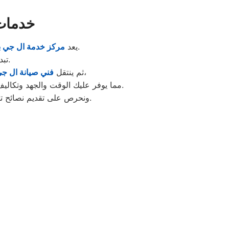
خدمات 
منظومة متكاملة تهدف إلى راحة العميل وتوفير الدعم التقني اللازم في كل الأوقات.
يعد
مركز خدمة ال جي با
تبدأ عملية الصيانة لدينا بتشخيص دقيق عبر الهاتف لتحديد الأدوات المطلوبة.
إلى منزلك لتقديم الخدمة الفورية دون الحاجة لنقل الجهاز إلى المركز إلا في حالات نادرة جداً،
ثم ينتقل
فني صيانة ال ج
مما يوفر عليك الوقت والجهد وتكاليف النقل. نحن نركز في خدمتنا على الشفافية المطلقة، حيث يتم إطلاع العميل على تكلفة الإصلاح قبل البدء.
ونحرص على تقديم نصائح تشغيلية ذكية تساعد في تقليل استهلاك الطاقة والحفاظ على الأجزاء الميكانيكية للجهاز من التآكل.