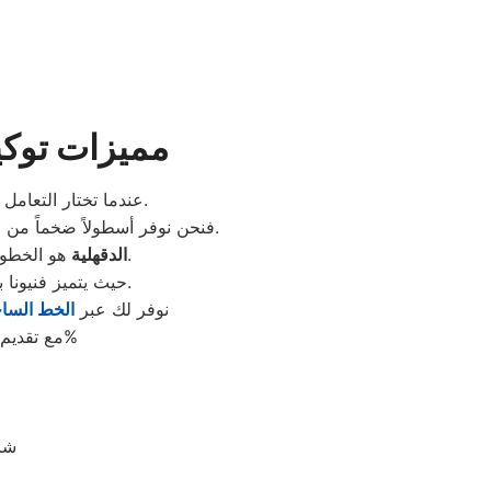
مميزات توكي
، فأنت تضمن الحصول على خدمة احترافية تتجاوز مجرد الإصلاح.
عندما تختار التعامل
لتصلك في أسرع وقت ممكن.
فنحن نوفر أسطولاً ضخماً من 
هو الخطوة الأولى نحو حماية جهازك من العبث الفني غير المتخصص.
رقم صيانة LG الدقهلية
حيث يتميز فنيونا بالقدرة على التعامل مع الدوائر الإلكترونية المعقدة وتكنولوجيا “الإنفرتر” الموفرة للطاقة.
نوفر لك عبر
الخط السا
مع تقديم تقرير فني وافٍ عن حالة الجهاز وقطع الغيار التي تم استبدالها بقطع أصلية 100%
شار