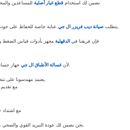
نضمن لك استخدام
قطع غيار أصلية
للمساعدين والمحرك
عناية خاصة للحفاظ على جودة التجميد، وهو ما يوفره مركزنا عبر فحص دقيق للكاوتش المحيط بالأبواب، وفحص كفاءة المروحة والتايمر المسؤول عن إذابة الثلوج.
يتطلب
صيانة ديب فريزر ال جي
فإن فريقنا في
الدقهلية
مجهز بأدوات قياس الضغط والحرارة المتطورة لإعادة جه
جهاز حساس، نوفر لها خدمة صيانة متخصصة تشمل تنظيف دورات المياه، إصلاح أعطال الرشاشات العلوية والسفلية.
لأن
غسالة الأطباق ال جي
يعتمد مهندسونا على تنظيف الفلاتر وفحص جودة السخانات الكهربائية لضمان الحصول على أعلى درجة تعقيم ونظافة.
مع تقديم 
مع اشتداد 
وفحص ضغط الفريون، وإصلاح كروت الكنترول ووحدات الـ Inverter. نحن نضمن لك عودة التبريد القوي والصحي من خلال تنظيف الفلاتر من البكتيريا والأتربة.