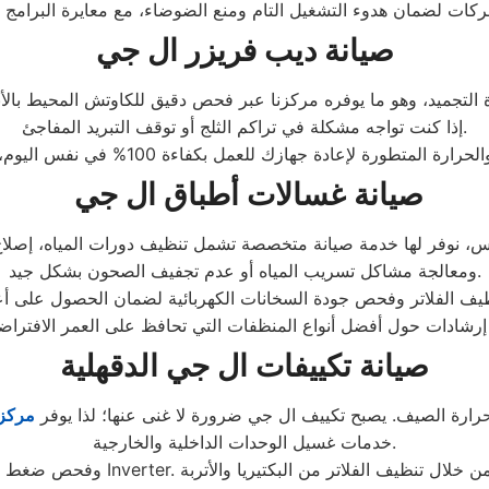
ات لضمان هدوء التشغيل التام ومنع الضوضاء، مع معايرة البرامج ال
صيانة ديب فريزر ال جي
إذا كنت تواجه مشكلة في تراكم الثلج أو توقف التبريد المفاجئ.
ازك للعمل بكفاءة 100% في نفس اليوم، مع توفير قطع غيار أصلية لكل الحساسات والمراوح
صيانة غسالات أطباق ال جي
ومعالجة مشاكل تسريب المياه أو عدم تجفيف الصحون بشكل جيد.
إرشادات حول أفضل أنواع المنظفات التي تحافظ على العمر الافتراض
صيانة تكييفات ال جي الدقهلية
حرارة الصيف. يصبح تكييف ال جي ضرورة لا غنى عنها؛ لذا يوفر
مركزن
خدمات غسيل الوحدات الداخلية والخارجية.