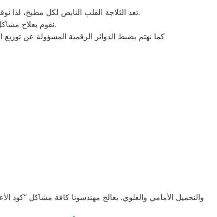
بالدقهلية فريقاً خبيراً في التعامل مع كافة موديلات النوفروست والسايد باي سايد.
تعد الثلاجة القلب النابض لكل مطبخ، لذا ن
نقوم بعلاج مشاكل ضعف التبريد، انسداد دورة الفريون، وأعطال الكومبريسور (الموتور) بقطع غيار أصلية.
كما نهتم بضبط الدوائر الرقمية المسؤولة عن توزيع 