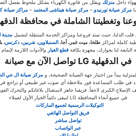
هواء داخل
منزلك
ويقلل من فاتورة الكهرباء بشكل ملحوظ بفضل الض
ضا
مركز صيانة تورنيدو
–
مركز صيانة هيتاشى المعتمد
–
مراكز صيانة كل
عنا وتغطيتنا الشاملة في محافظة الدقهل
 قلب الدلتا، حيث تمتد فروعنا ومراكز الخدمة المتنقلة لتشمل
مدينة 
طية كاملة لمراكز
طلخا، ميت غمر، أجا،
السنبلاوين
،
شربين
،
دكرنس
، ب
التابعة لنا بجوارك، مجهزة بكافة
قطع الغيار
والأدوات اللازمة لإتمام
تواصل الآن مع صيانة LG في الدقهلية
منزلية يبدأ من اختيار جهة الصيانة الصحيحة، و
مركز صيانة ال جي الد
لنبقى دائماً الخيار الأول لعملاء LG في جميع أنحاء المحافظة
التوكيلات الرسمية لجميع الماركات
فريق التواصل الهاتفي
تواصل مباشر
عبر الواتساب
اطلبنا الان