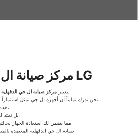
مركز صيانة ال جي الدقهلية | المعتمد لخدمة غسالات وثلاجات LG
هو الوجهة الموثوقة والأساسية لكل من يبحث عن الكفاءة والجودة في إصلاح الأجهزة المنزلية المتطورة.
يعتبر
مركز صيانة ال جي الدقهلية
وكافة مراكز المحافظة يعمل وفق أعلى معايير الجودة العالمية.
نحن ندرك تماماً أن أجهزة ال جي تمثل استثماراً
لا تقتصر فقط على إصلاح العطل الظاهري،
خدما
بل تمتد لتشمل الفحص الشامل للجهاز باستخدام أحدث أجهزة السونار والأعطال الرقمية.
مما يضمن لك استعادة الجهاز لحالته 
صيانة ال جي الدقهلية المعتمدة بالم