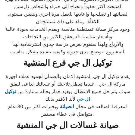
اصبحت اكثر تعقيداً وتحتاج الى خبراء واشخاص دارسين
لصيانتها او تصليحها واعادتها للعمل مرة اخري وبنفس مستوي
الكفأة، وبناء على ذلك نستنتج ان
وجود مركز صيانة فيمنطقة مناسبة ويقدم الخدمات بجودة عالية
وبأسعار مناسبة قد يحقق الكثير من النجاحات
والارباح ولهذا سنقوم بعرض دراسة جدوى استرشادية لهذا
المشروع لتوضيح مدى جدواة وكيفية تنفيذة بشكل مناسب.
توكيل
ال جي
فرع
المنشية
يقدم توكيل ال جي المنشية الامان والضمان لجميع عملاء اجهزة
ماركة ال جي . عندما تعطل ثلاجتك أو غسالتك لداعى للقلق
سوف يتم حل جميع الاعطال ويعود جهاز بحالة ممتازة من
توكيل
ال جي
لأننا الاقدر بذلك
لمعرفتا الضالعه فى مجال
الصيانة
وبخبرات اكثر من 30 عام
متواصل فى عطاء مستمر.
صيانة غسالات
ال جي
المنشية