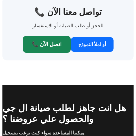
📞 تواصل معنا الآن
للحجز أو طلب الصيانة أو الاستفسار
📞 اتصل الآن
أو املأ النموذج
هل انت جاهز لطلب صيانة ال جي
والحصول علي عروضنا ؟
يمكننا المساعدة سواء كنت ترغب بتسجيل