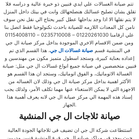
تتم صيانة الغسالات علي ايدي فنيين ذو خبرة عالية و دراسه فلا
تقلق بشان تصليح غسالتك هنصلحهالك وانت في بيتك داخل المنزل
لا يتم نقلها الا اذا وجد بداخلها عطل كبير يحتاج الي نقل نحن سوف
نامن كل المعدات اللازمه للصيانة باحدث تكنولوجيا فقط اتصل بنا
علي ارقامنا 01220261030 – 0235710008 – 01154008110
ومن ضمن الاقسام الاخري الموجودة بداخل مركز صيانة ال جي
في المنشية قسم
صيانة غسالات ال جي
، هذا القسم الذي تم
إعداده بعناية كبيرة، وستجد اسطول متميز مكون من مهندسين و
فنيين متخصصين في صيانة جميع انواع غسالات ال جي مثل: صيانة
الغسالة الاتوماتيك، و الفوق اتوماتيك، وستجد ان هذا القسم هو
الأكثر اهمية بداخل مركز صيانة ال جي وذلك لان الغساله من
الاجهزة التي لا يمكن الاستغناء عنها مهما تكلف الأمر، ولذلك يجب
إسناد هذه المهمة الي مركز صيانة ال جي لانه يعرف أهمية هذا
الجهاز.
صيانة ثلاجات
ال جي
المنشية
استتطاعت شركة ال جي ان تضيف فى ثلاجاتها الجودة العالية
حيث يوجد في مراكز صيانه ال جي فرع المنشية فنيين مدربين