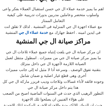
اهم ما يميز خدمة عملاء ال جي حسن استقبال العملاء بفكر واعى
واسلوب متحضر وعاملين مدربين بدورات تدريبية على كيفية
التعامل الممتاز
مع عملاء اجهزة ال جي المنزلية فى المنشية . لذلك لا تقلق انت
فى ايدين امينه . احفظ جهازك مع
خدمة عملاء ال جي
المنشية
مراكز صيانة
ال جي
المنشية
ان مركز صيانة ال جي يلفت إنتباه جميع عملاء ثلاجات ال جي
ما يميز مركز صيانة ال جي من مميزات . اسطول متنقل لعمل
الصيانة اللازمة لأجهزة ال جي داخل منزلك
بتقنية تفوق الوصف . وسرعة أدا لا مثيل له إلى جانب مميزات
أخرى وهى قطع غيار اصلية و ضمان شامل
وجوده فائقه لأداء غسالات وثلاجات وديب فريزر ماركة ال جي كل
هذا يتم داخل مركز صيانة ال جي
التطور الرهيب الذي حدث في السنوات الماضية اصبح من الصعب
على هؤلاء الفنيين ان يصلحوا تلك الاجهزة
حيث ان الدوائر الالكترونية والاجزاء الاخري المكونة لتلك الاجهزة